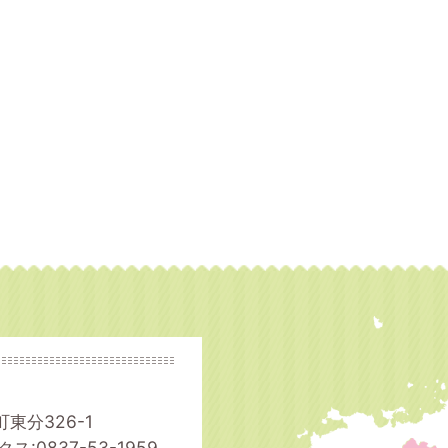
町東分326-1
ス:0837-53-1959