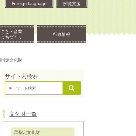
Foreign language
閲覧支援
しごと・産業
行政情報
・まちづくり
国指定文化財
サイト内検索
文化財一覧
国指定文化財