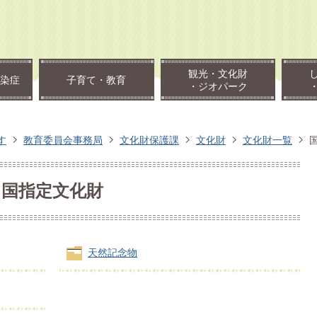
観光・文化財
染症
子育て・教育
・ジオパーク
す
教育委員会事務局
文化財保護課
文化財
文化財一覧
国指定文化財
天然記念物