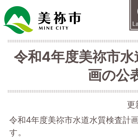
令和4年度美祢市水
画の公
更
令和4年度美祢市水道水質検査計
す。